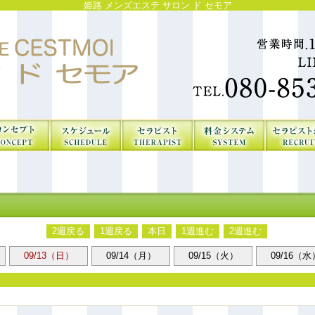
姫路 メンズエステ サロン ド セモア
2週戻る
1週戻る
本日
1週進む
2週進む
09/13（日）
09/14（月）
09/15（火）
09/16（水