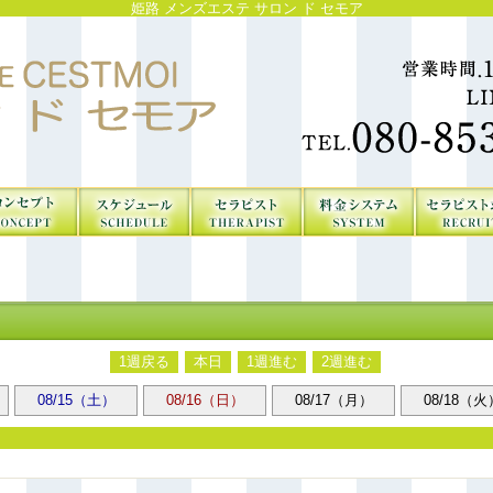
姫路 メンズエステ サロン ド セモア
1週戻る
本日
1週進む
2週進む
08/15（土）
08/16（日）
08/17（月）
08/18（火