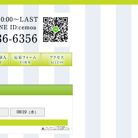
）
08/19（水）
ページTOPへ