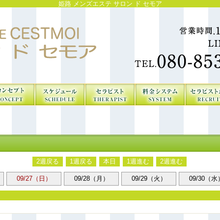
姫路 メンズエステ サロン ド セモア
2週戻る
1週戻る
本日
1週進む
2週進む
09/27（日）
09/28（月）
09/29（火）
09/30（水