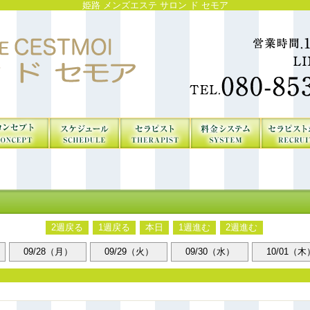
姫路 メンズエステ サロン ド セモア
2週戻る
1週戻る
本日
1週進む
2週進む
09/28（月）
09/29（火）
09/30（水）
10/01（木