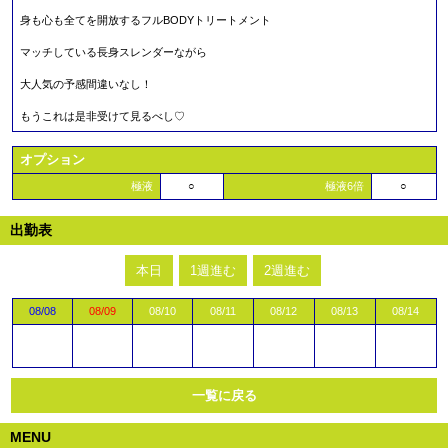
身も心も全てを開放するフルBODYトリートメント
マッチしている長身スレンダーながら
大人気の予感間違いなし！
もうこれは是非受けて見るべし♡
オプション
極液
○
極液6倍
○
出勤表
本日
1週進む
2週進む
08/08
08/09
08/10
08/11
08/12
08/13
08/14
一覧に戻る
MENU